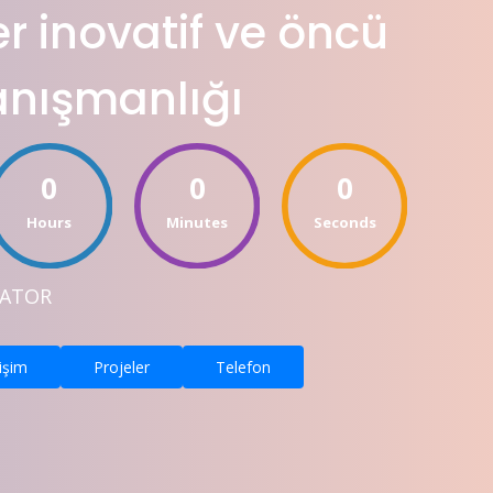
er inovatif ve öncü
anışmanlığı
0
0
0
Hours
Minutes
Seconds
VATOR
tişim
Projeler
Telefon