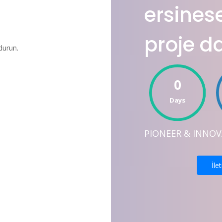
ersines
proje d
durun.
0
Days
PIONEER & INNO
İle